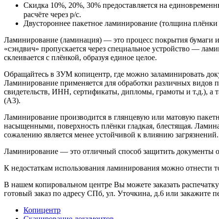
Скидка 10%, 20%, 30% предоставляется на единовременный
расчёте через р/с.
Двустороннее пакетное ламинирование (толщина плёнки 
Ламинирование (ламинация) — это процесс покрытия бумаги или
«сэндвич» пропускается через специальное устройство — ламин
склеивается с плёнкой, образуя единое целое.
Обращайтесь в ЗУМ копицентр, где можно заламинировать до
Ламинирование применяется для обработки различных видов п
свидетельств, ИНН, сертификаты, дипломы, грамоты и т.д.), а
(А3).
Ламинирование производится в глянцевую или матовую пакетн
насыщенными, поверхность плёнки гладкая, блестящая. Ламинац
сожалению является менее устойчивой к влиянию загрязнений.
Ламинирование — это отличный способ защитить документы от 
К недостаткам использования ламинирования можно отнести то
В нашем копировальном центре Вы можете заказать распечатку
готовый заказ по адресу СПб, ул. Уточкина, д.6 или закажите 
Копицентр
Сканирование документов