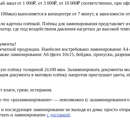
 заказ от 1 000₽, от 3 000₽, от 10 000₽ соответственно, при о
100мкн) выполняется в копицентре от 7 минут, в зависимости о
 картона плёнкой. Плёнка для ламинирования представляет из с
атор, где под воздействием давления нагретых до высокой темп
кументы!
ечатной продукции. Наиболее востребовано ламинирование А4 
 также ламинирование А6 (фото 10х15, бейджи, пропуски, разре
ую плёнку толщиной 2х100 мкн. Заламинировать документы можн
ия документа в матовую плёнку напротив приглушает цвета, её п
влаги, грязи, истирания.
 что «разламинирование» — невозможно (с заламинированного д
 и последующее ламинирование не выходя из дома: просто отпра
печать и ламинирование
с доставкой
.