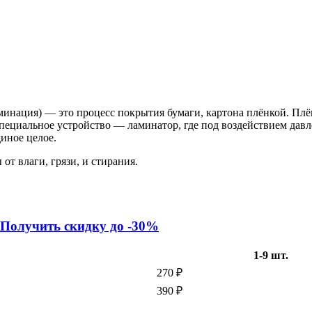
инация) — это процесс покрытия бумаги, картона плёнкой. Плён
специальное устройство — ламинатор, где под воздействием давл
диное целое.
т влаги, грязи, и стирания.
Получить скидку до -3
0%
1-9 шт.
270 ₽
390 ₽