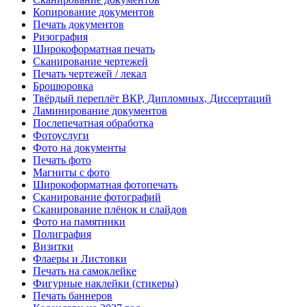
Копирование документов
Печать документов
Ризография
Широкоформатная печать
Сканирование чертежей
Печать чертежей / лекал
Брошюровка
Твёрдый переплёт ВКР, Дипломных, Диссертаций
Ламинирование документов
Послепечатная обработка
Фотоуслуги
Фото на документы
Печать фото
Магниты с фото
Широкоформатная фотопечать
Сканирование фотографий
Сканирование плёнок и слайдов
Фото на памятники
Полиграфия
Визитки
Флаеры и Листовки
Печать на самоклейке
Фигурные наклейки (стикеры)
Печать баннеров