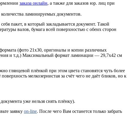
формлении
заказа онлайн
, а также для заказов юр. лиц при
т количества ламинируемых документов.
ебя пакет, в который закладывается документ. Такой
ературы валов, бумага всей поверхностью с обеих сторон
формата (фото 21х30, оригиналы и копии различных
шения и т.д.) Максимальный формат ламинации — 29,7х42 см
о глянцевой плёнкой при этом цвета становятся чуть более
оверхность мелкозернистая за счёт чего не даёт бликов, но к
окумента уже нельзя снять плёнку).
вьте заявку
on-line
. После чего Вам останется только забрать