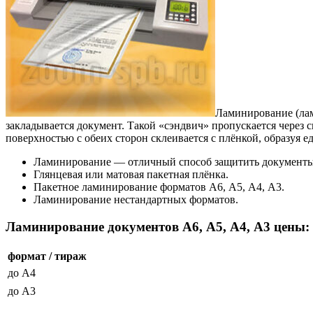
Ламинирование (лам
закладывается документ. Такой «сэндвич» пропускается через 
поверхностью с обеих сторон склеивается с плёнкой, образуя е
Ламинирование — отличный способ защитить документы о
Глянцевая или матовая пакетная плёнка.
Пакетное ламинирование форматов А6, А5, А4, А3.
Ламинирование нестандартных форматов.
Ламинирование документов А6, А5, А4, А3 цены:
формат / тираж
до А4
до А3